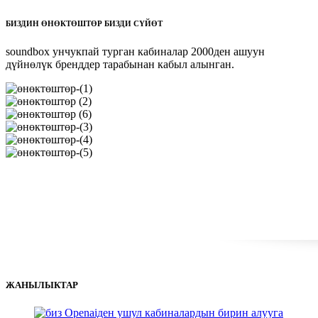
БИЗДИН ӨНӨКТӨШТӨР БИЗДИ СҮЙӨТ
soundbox унчукпай турган кабиналар 2000ден ашуун
дүйнөлүк бренддер тарабынан кабыл алынган.
ЖАНЫЛЫКТАР