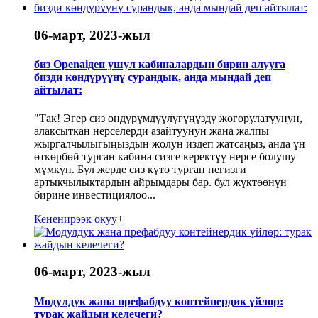
06-март, 2023-жыл
биз Openaiден ушул кабиналардын бирин алууга
бизди көндүрүүнү сурандык, анда мындай деп
айтылат:
"Так! Эгер сиз өндүрүмдүүлүгүңүздү жогорулатуунун,
алаксыткан нерселерди азайтуунун жана жалпы
жыргалчылыгыңыздын жолун издеп жатсаңыз, анда үн
өткөрбөй турган кабина сизге керектүү нерсе болушу
мүмкүн. Бул жерде сиз күтө турган негизги
артыкчылыктардын айрымдары бар. бул жүктөөнүн
бирине инвестициялоо...
Кененирээк окуу+
06-март, 2023-жыл
Модулдук жана префабдуу контейнердик үйлөр:
турак жайдын келечеги?