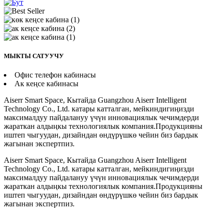
МЫКТЫ САТУУЧУ
Офис телефон кабинасы
Ак кеңсе кабинасы
Aiserr Smart Space, Кытайда Guangzhou Aiserr Intelligent
Technology Co., Ltd. катары катталган, мейкиндигиңизди
максималдуу пайдалануу үчүн инновациялык чечимдерди
жараткан алдыңкы технологиялык компания.Продукцияны
иштеп чыгуудан, дизайндан өндүрүшкө чейин биз бардык
жагынан экспертпиз.
Aiserr Smart Space, Кытайда Guangzhou Aiserr Intelligent
Technology Co., Ltd. катары катталган, мейкиндигиңизди
максималдуу пайдалануу үчүн инновациялык чечимдерди
жараткан алдыңкы технологиялык компания.Продукцияны
иштеп чыгуудан, дизайндан өндүрүшкө чейин биз бардык
жагынан экспертпиз.