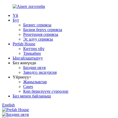
Үй
Бут
Бизнес сериясы
Билим берүү сериясы
Репетиция сериясы
Эс алуу сериясы
Prefab House
Киттин үйү
Трикабин
Ыңгайлаштыруу
Биз жөнүндө
Биздин окуя
Заводго экскурсия
Үйрөнүү+
Жаңылыктар
Cases
Көп берилүүчү суроолор
Биз менен байланыш
English