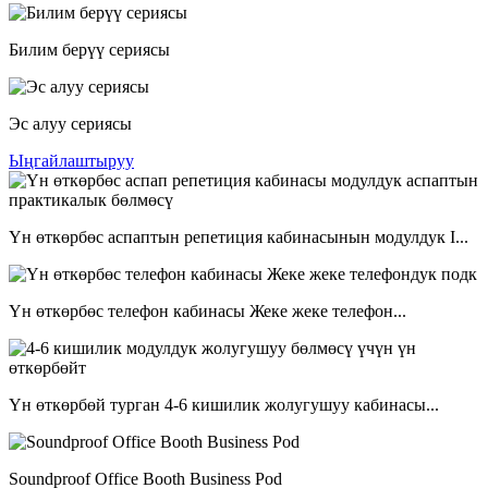
Билим берүү сериясы
Эс алуу сериясы
Ыңгайлаштыруу
Үн өткөрбөс аспаптын репетиция кабинасынын модулдук I...
Үн өткөрбөс телефон кабинасы Жеке жеке телефон...
Үн өткөрбөй турган 4-6 кишилик жолугушуу кабинасы...
Soundproof Office Booth Business Pod