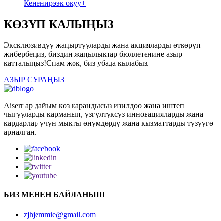
Кененирээк окуу+
КӨЗҮП КАЛЫҢЫЗ
Эксклюзивдүү жаңыртууларды жана акцияларды өткөрүп
жибербеңиз, биздин жаңылыктар бюллетенине азыр
катталыңыз!Спам жок, биз убада кылабыз.
АЗЫР СУРАҢЫЗ
Aiserr ар дайым көз карандысыз изилдөө жана иштеп
чыгууларды карманып, үзгүлтүксүз инновацияларды жана
кардарлар үчүн мыкты өнүмдөрдү жана кызматтарды түзүүгө
арналган.
БИЗ МЕНЕН БАЙЛАНЫШ
zjhjemmie@gmail.com