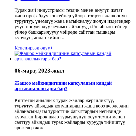
Турак жай индустриясы тездик менен өнүгүп жатат
жана префабдуу контейнер үйлөр тезирээк жашоонун
туруктуу, үнөмдүү жана натыйжалуу жолун издегендер
үчүн популярдуу чечимге айланууда.Prefab контейнер
үйлөр башкарылуучу чөйрөдө сайттан тышкары
курулуп, андан кийин ...
Кененирээк окуу+
06-март, 2023-жыл
Жашоо мейкиндигинин капсуланын кандай
артыкчылыктары бар?
Көптөгөн айылдык турак-жайлар жергиликтүү,
туруктуу айылдык конуштардын жана кооз жерлердин
айланасындагы туристтик багыттардын негизинде
курулган.Бирок шаар турмушунун өсүү темпи менен
салттуу айылдык турак жайларды курууда тийиштүү
эрежелер жок.