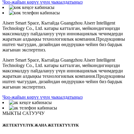
Чоо-жайын көрүү үчүн чыкылдатыңыз
Aiserr Smart Space, Кытайда Guangzhou Aiserr Intelligent
Technology Co., Ltd. катары катталган, мейкиндигиңизди
максималдуу пайдалануу үчүн инновациялык чечимдерди
жараткан алдыңкы технологиялык компания.Продукцияны
иштеп чыгуудан, дизайндан өндүрүшкө чейин биз бардык
жагынан экспертпиз.
Aiserr Smart Space, Кытайда Guangzhou Aiserr Intelligent
Technology Co., Ltd. катары катталган, мейкиндигиңизди
максималдуу пайдалануу үчүн инновациялык чечимдерди
жараткан алдыңкы технологиялык компания.Продукцияны
иштеп чыгуудан, дизайндан өндүрүшкө чейин биз бардык
жагынан экспертпиз.
Чоо-жайын көрүү үчүн чыкылдатыңыз
МЫКТЫ САТУУЧУ
ЖЕТЕКТҮҮЛҮК ЖАНА ЖЕТЕКТҮҮЛҮК