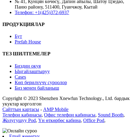
№ 41, Кунцян көчөсү, Дапин айылы, Шатоу Цзедао,
Паню району, 511400, Гуанчжоу, Кытай
Телефон: +1(425)372-6937
ПРОДУКЦИЯЛАР
Бут
Prefab House
ТЕЗ ШИЛТЕМЕЛЕР
Биздин окуя
Ыңгайлаштыруу
Cases
Көп берилүүчү суроолор
Биз менен байланыш
Copyright © 2023 Shenzhen Xnewfun Technology., Ltd. бардык
укуктар корголгон
Сайттын картасы
-
AMP Mobile
Телефон кабинасы
,
Офис телефон кабинасы
,
Sound Booth
,
Жолугушуу Pod
,
Үн өткөрбөс кабина
,
Office Pod
,
Email жөнөтүү