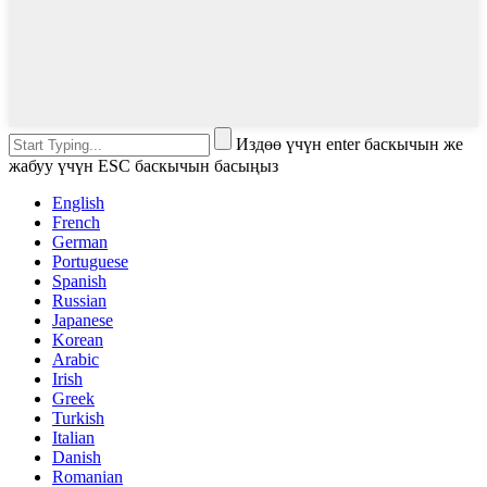
Издөө үчүн enter баскычын же
жабуу үчүн ESC баскычын басыңыз
English
French
German
Portuguese
Spanish
Russian
Japanese
Korean
Arabic
Irish
Greek
Turkish
Italian
Danish
Romanian