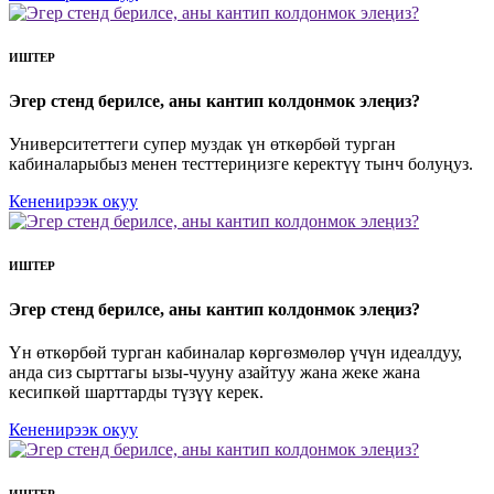
ИШТЕР
Эгер стенд берилсе, аны кантип колдонмок элеңиз?
Университеттеги супер муздак үн өткөрбөй турган
кабиналарыбыз менен тесттериңизге керектүү тынч болуңуз.
Кененирээк окуу
ИШТЕР
Эгер стенд берилсе, аны кантип колдонмок элеңиз?
Үн өткөрбөй турган кабиналар көргөзмөлөр үчүн идеалдуу,
анда сиз сырттагы ызы-чууну азайтуу жана жеке жана
кесипкөй шарттарды түзүү керек.
Кененирээк окуу
ИШТЕР