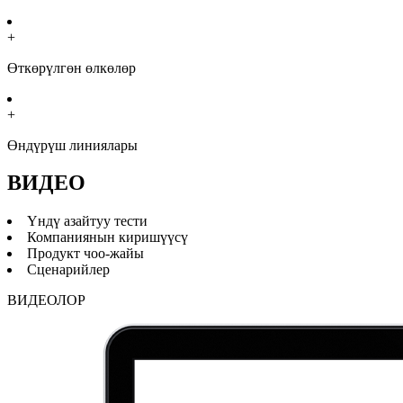
+
Өткөрүлгөн өлкөлөр
+
Өндүрүш линиялары
ВИДЕО
Үндү азайтуу тести
Компаниянын киришүүсү
Продукт чоо-жайы
Сценарийлер
ВИДЕОЛОР