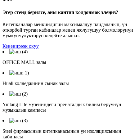
Эгер стенд берилсе, аны кантип колдонмок элеңиз?
Китепканалар мейкиндигин максималдуу пайдаланып, үн
өткөрбөй турган кабиналар менен жолугушуу бөлмөлөрүнүн
мүмкүнчүлүктөрүн кеңейте алышат.
Кененирээк окуу
OFFICE MALL залы
Huali колледжинин сынак залы
Yintang Life музейиндеги пренаталдык билим берүүнүн
музыкалык кампасы
Steel фирмасынын китепканасынын үн изоляциясынын
кабинасы