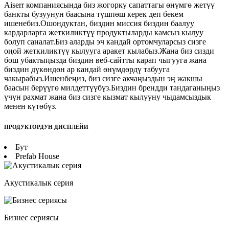
Aiserr компаниясында биз жогорку сапаттагы өнүмгө жетүү
банкты бузуунун баасына түшпөш керек деп бекем
ишенебиз.Ошондуктан, биздин миссия биздин баалуу
кардарларга жеткиликтүү продуктыларды камсыз кылуу
болуп саналат.Биз аларды эч кандай ортомчуларсыз сизге
оңой жеткиликтүү кылууга аракет кылабыз.Жана биз сизди
бош убактыңызда биздин веб-сайтты карап чыгууга жана
биздин дүкөндөн ар кандай өнүмдөрдү табууга
чакырабыз.Ишенбеңиз, биз сизге акчаңыздын эң жакшы
баасын берүүгө милдеттүүбүз.Биздин брендди тандаганыңыз
үчүн рахмат жана биз сизге кызмат кылууну чыдамсыздык
менен күтөбүз.
ПРОДУКТОРДУН ДИСПЛЕЙИ
Бут
Prefab House
Акустикалык серия
Бизнес сериясы