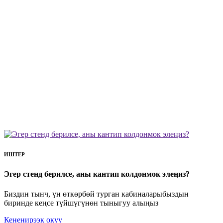
ИШТЕР
Эгер стенд берилсе, аны кантип колдонмок элеңиз?
Биздин тынч, үн өткөрбөй турган кабиналарыбыздын
биринде кеңсе түйшүгүнөн тыныгуу алыңыз
Кененирээк окуу