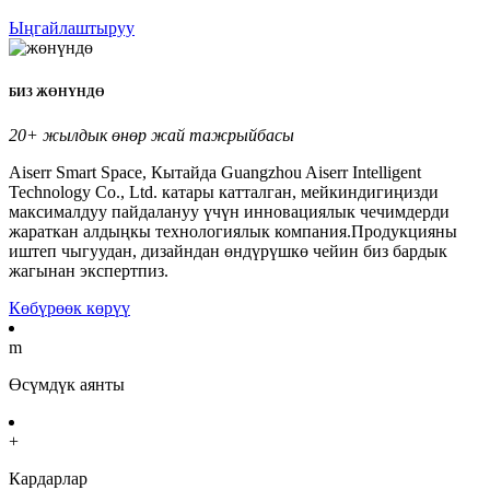
Ыңгайлаштыруу
БИЗ ЖӨНҮНДӨ
20+ жылдык өнөр жай тажрыйбасы
Aiserr Smart Space, Кытайда Guangzhou Aiserr Intelligent
Technology Co., Ltd. катары катталган, мейкиндигиңизди
максималдуу пайдалануу үчүн инновациялык чечимдерди
жараткан алдыңкы технологиялык компания.Продукцияны
иштеп чыгуудан, дизайндан өндүрүшкө чейин биз бардык
жагынан экспертпиз.
Көбүрөөк көрүү
m
Өсүмдүк аянты
+
Кардарлар